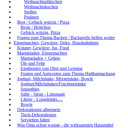
Weihnachtsplätzchen
Weihnachtskuchen
Stollen
Pralinen
Brot / Gebäck würzig / Pizza
Brote / Brötchen
Gebäck würzig, Pizza
Fragen zum Thema Backen / Backprofis helfen weiter
Eingemachtes, Gewürze, Deko, Haushaltstipps
Kräuter, Gewürze, Jus, Fond
Marmeladen, Eingemachtes
Marmeladen + Gelees
Öle und Fette
Eindünsten von Obst und Gemüse
Fragen und Antworten zum Thema Haltbarmachung
Joghurt, Milchshake, Mixgetränke, Bowle
Joghurt/Milchshakes/Fruchtgetränke
Smoothies
Säfte - Sirup - Limonade
Liköre - Longdrinks.....
Bowle
Dekorationen allgemein
Tisch-Dekorationen
Servietten falten
Was Oma schon wusste - die wirksamsten Hausmittel