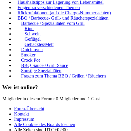
Haushaltstipps zur Lagerung von Lebensmittel
Fragen zu verschiedenen Themen
Rückrufaktionen (auf die Charge-Nummer achten)
BBQ / Barbecue- Grill- und Räucherspezialitäten
Barbecue / Spezialitäten vom Grill
Rind
Schwein
Geflügel
Gehacktes/Mett
Dutch oven
Smoker
Crock Pot
BBQ-Sauce / Grill-Sauce
Sonstige Spezialitäten
Fragen zum Thema BBQ / Grillen / Räuchern
Wer ist online?
Mitglieder in diesem Forum: 0 Mitglieder und 1 Gast
Foren-Übersicht
Kontakt
Impressum
Alle Cookies des Boards löschen
Alle Zeiten sind
UTC+02:00