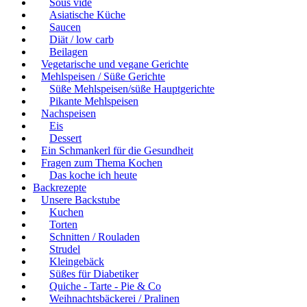
Sous vide
Asiatische Küche
Saucen
Diät / low carb
Beilagen
Vegetarische und vegane Gerichte
Mehlspeisen / Süße Gerichte
Süße Mehlspeisen/süße Hauptgerichte
Pikante Mehlspeisen
Nachspeisen
Eis
Dessert
Ein Schmankerl für die Gesundheit
Fragen zum Thema Kochen
Das koche ich heute
Backrezepte
Unsere Backstube
Kuchen
Torten
Schnitten / Rouladen
Strudel
Kleingebäck
Süßes für Diabetiker
Quiche - Tarte - Pie & Co
Weihnachtsbäckerei / Pralinen