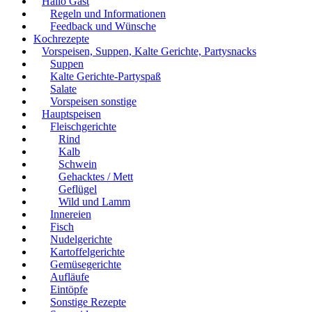
Hallo Gast
Regeln und Informationen
Feedback und Wünsche
Kochrezepte
Vorspeisen, Suppen, Kalte Gerichte, Partysnacks
Suppen
Kalte Gerichte-Partyspaß
Salate
Vorspeisen sonstige
Hauptspeisen
Fleischgerichte
Rind
Kalb
Schwein
Gehacktes / Mett
Geflügel
Wild und Lamm
Innereien
Fisch
Nudelgerichte
Kartoffelgerichte
Gemüsegerichte
Aufläufe
Eintöpfe
Sonstige Rezepte