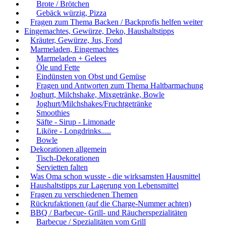
Brote / Brötchen
Gebäck würzig, Pizza
Fragen zum Thema Backen / Backprofis helfen weiter
Eingemachtes, Gewürze, Deko, Haushaltstipps
Kräuter, Gewürze, Jus, Fond
Marmeladen, Eingemachtes
Marmeladen + Gelees
Öle und Fette
Eindünsten von Obst und Gemüse
Fragen und Antworten zum Thema Haltbarmachung
Joghurt, Milchshake, Mixgetränke, Bowle
Joghurt/Milchshakes/Fruchtgetränke
Smoothies
Säfte - Sirup - Limonade
Liköre - Longdrinks.....
Bowle
Dekorationen allgemein
Tisch-Dekorationen
Servietten falten
Was Oma schon wusste - die wirksamsten Hausmittel
Haushaltstipps zur Lagerung von Lebensmittel
Fragen zu verschiedenen Themen
Rückrufaktionen (auf die Charge-Nummer achten)
BBQ / Barbecue- Grill- und Räucherspezialitäten
Barbecue / Spezialitäten vom Grill