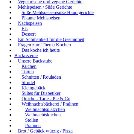
Vegetarische und vegane Gerichte
Mehlspeisen / Süße Gerichte
Süße Mehlspeisen/süße Hauptgerichte
Pikante Mehlspeisen
Nachspeisen
Eis
Dessert
Ein Schmankerl für die Gesundheit
Fragen zum Thema Kochen
Das koche ich heute
Backrezepte
Unsere Backstube
Kuchen
Torten
Schnitten / Rouladen
Strudel
Kleingebäck
Süßes für Diabetiker
Quiche - Tarte - Pie & Co
Weihnachtsbäckerei / Pralinen
Weihnachtsplätzchen
Weihnachtskuchen
Stollen
Pralinen
Brot / Gebäck würzig / Pizza