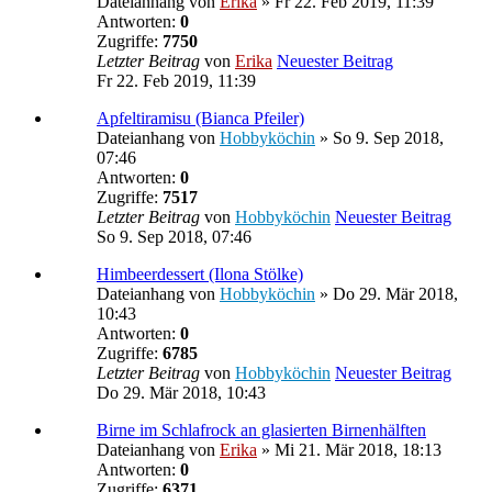
Dateianhang
von
Erika
» Fr 22. Feb 2019, 11:39
Antworten:
0
Zugriffe:
7750
Letzter Beitrag
von
Erika
Neuester Beitrag
Fr 22. Feb 2019, 11:39
Apfeltiramisu (Bianca Pfeiler)
Dateianhang
von
Hobbyköchin
» So 9. Sep 2018,
07:46
Antworten:
0
Zugriffe:
7517
Letzter Beitrag
von
Hobbyköchin
Neuester Beitrag
So 9. Sep 2018, 07:46
Himbeerdessert (Ilona Stölke)
Dateianhang
von
Hobbyköchin
» Do 29. Mär 2018,
10:43
Antworten:
0
Zugriffe:
6785
Letzter Beitrag
von
Hobbyköchin
Neuester Beitrag
Do 29. Mär 2018, 10:43
Birne im Schlafrock an glasierten Birnenhälften
Dateianhang
von
Erika
» Mi 21. Mär 2018, 18:13
Antworten:
0
Zugriffe:
6371