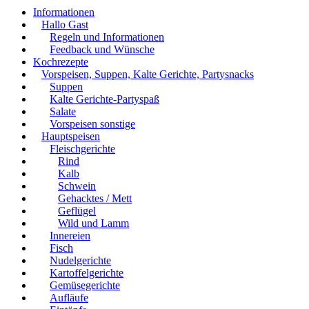
Informationen
Hallo Gast
Regeln und Informationen
Feedback und Wünsche
Kochrezepte
Vorspeisen, Suppen, Kalte Gerichte, Partysnacks
Suppen
Kalte Gerichte-Partyspaß
Salate
Vorspeisen sonstige
Hauptspeisen
Fleischgerichte
Rind
Kalb
Schwein
Gehacktes / Mett
Geflügel
Wild und Lamm
Innereien
Fisch
Nudelgerichte
Kartoffelgerichte
Gemüsegerichte
Aufläufe