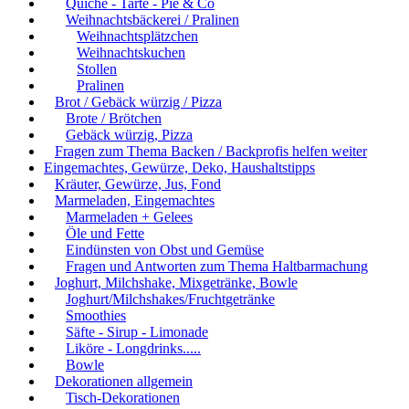
Quiche - Tarte - Pie & Co
Weihnachtsbäckerei / Pralinen
Weihnachtsplätzchen
Weihnachtskuchen
Stollen
Pralinen
Brot / Gebäck würzig / Pizza
Brote / Brötchen
Gebäck würzig, Pizza
Fragen zum Thema Backen / Backprofis helfen weiter
Eingemachtes, Gewürze, Deko, Haushaltstipps
Kräuter, Gewürze, Jus, Fond
Marmeladen, Eingemachtes
Marmeladen + Gelees
Öle und Fette
Eindünsten von Obst und Gemüse
Fragen und Antworten zum Thema Haltbarmachung
Joghurt, Milchshake, Mixgetränke, Bowle
Joghurt/Milchshakes/Fruchtgetränke
Smoothies
Säfte - Sirup - Limonade
Liköre - Longdrinks.....
Bowle
Dekorationen allgemein
Tisch-Dekorationen