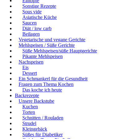
Eintöpfe
Sonstige Rezepte
Sous vide
Asiatische Küche
Saucen
Diät / low carb
Beilagen
Vegetarische und vegane Gerichte
Mehlspeisen / Süße Gerichte
Süße Mehlspeisen/süße Hauptgerichte
Pikante Mehlspeisen
Nachspeisen
Eis
Dessert
Ein Schmankerl für die Gesundheit
Fragen zum Thema Kochen
Das koche ich heute
Backrezepte
Unsere Backstube
Kuchen
Torten
Schnitten / Rouladen
Strudel
Kleingebäck
Süßes für Diabetiker