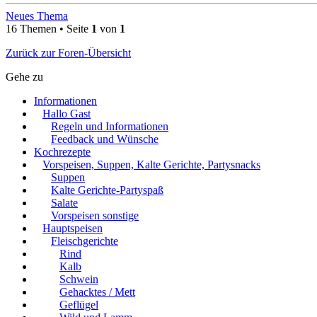
Neues Thema
16 Themen • Seite
1
von
1
Zurück zur Foren-Übersicht
Gehe zu
Informationen
Hallo Gast
Regeln und Informationen
Feedback und Wünsche
Kochrezepte
Vorspeisen, Suppen, Kalte Gerichte, Partysnacks
Suppen
Kalte Gerichte-Partyspaß
Salate
Vorspeisen sonstige
Hauptspeisen
Fleischgerichte
Rind
Kalb
Schwein
Gehacktes / Mett
Geflügel