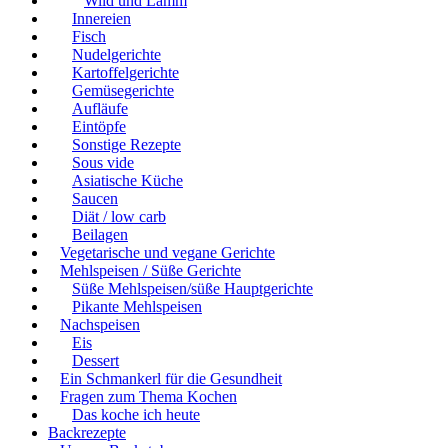
Wild und Lamm
Innereien
Fisch
Nudelgerichte
Kartoffelgerichte
Gemüsegerichte
Aufläufe
Eintöpfe
Sonstige Rezepte
Sous vide
Asiatische Küche
Saucen
Diät / low carb
Beilagen
Vegetarische und vegane Gerichte
Mehlspeisen / Süße Gerichte
Süße Mehlspeisen/süße Hauptgerichte
Pikante Mehlspeisen
Nachspeisen
Eis
Dessert
Ein Schmankerl für die Gesundheit
Fragen zum Thema Kochen
Das koche ich heute
Backrezepte