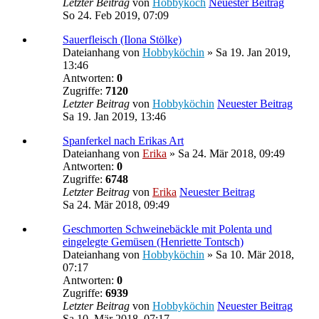
Letzter Beitrag
von
Hobbykoch
Neuester Beitrag
So 24. Feb 2019, 07:09
Sauerfleisch (Ilona Stölke)
Dateianhang
von
Hobbyköchin
» Sa 19. Jan 2019,
13:46
Antworten:
0
Zugriffe:
7120
Letzter Beitrag
von
Hobbyköchin
Neuester Beitrag
Sa 19. Jan 2019, 13:46
Spanferkel nach Erikas Art
Dateianhang
von
Erika
» Sa 24. Mär 2018, 09:49
Antworten:
0
Zugriffe:
6748
Letzter Beitrag
von
Erika
Neuester Beitrag
Sa 24. Mär 2018, 09:49
Geschmorten Schweinebäckle mit Polenta und
eingelegte Gemüsen (Henriette Tontsch)
Dateianhang
von
Hobbyköchin
» Sa 10. Mär 2018,
07:17
Antworten:
0
Zugriffe:
6939
Letzter Beitrag
von
Hobbyköchin
Neuester Beitrag
Sa 10. Mär 2018, 07:17