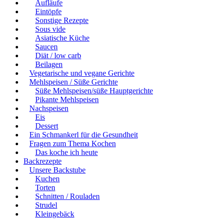
Aufläufe
Eintöpfe
Sonstige Rezepte
Sous vide
Asiatische Küche
Saucen
Diät / low carb
Beilagen
Vegetarische und vegane Gerichte
Mehlspeisen / Süße Gerichte
Süße Mehlspeisen/süße Hauptgerichte
Pikante Mehlspeisen
Nachspeisen
Eis
Dessert
Ein Schmankerl für die Gesundheit
Fragen zum Thema Kochen
Das koche ich heute
Backrezepte
Unsere Backstube
Kuchen
Torten
Schnitten / Rouladen
Strudel
Kleingebäck