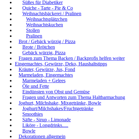
Süßes für Diabetiker
Quiche - Tarte - Pie & Co
Weihnachtsbäckerei / Pralinen
Weihnachtsplätzchen
Weihnachtskuchen
Stollen
Pralinen
Brot / Gebäck würzig / Pizza
Brote / Brötchen
Gebäck würzig, Pizza
Fragen zum Thema Backen / Backprofis helfen weiter
Eingemachtes, Gewürze, Deko, Haushaltstipps
Kräuter, Gewürze, Jus, Fond
Marmeladen, Eingemachtes
Marmeladen + Gelees
Öle und Fette
Eindünsten von Obst und Gemüse
Fragen und Antworten zum Thema Haltbarmachung
Joghurt, Milchshake, Mixgetränke, Bowle
Joghurt/Milchshakes/Fruchtgetränke
Smoothies
Säfte - Sirup - Limonade
Liköre - Longdrinks.....
Bowle
Dekorationen allgemein