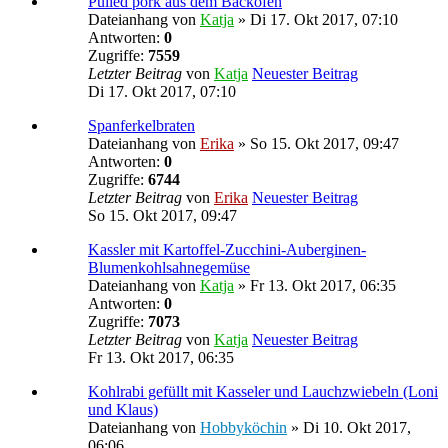
Pulled pork aus dem Backofen
Dateianhang
von
Katja
» Di 17. Okt 2017, 07:10
Antworten:
0
Zugriffe:
7559
Letzter Beitrag
von
Katja
Neuester Beitrag
Di 17. Okt 2017, 07:10
Spanferkelbraten
Dateianhang
von
Erika
» So 15. Okt 2017, 09:47
Antworten:
0
Zugriffe:
6744
Letzter Beitrag
von
Erika
Neuester Beitrag
So 15. Okt 2017, 09:47
Kassler mit Kartoffel-Zucchini-Auberginen-
Blumenkohlsahnegemüse
Dateianhang
von
Katja
» Fr 13. Okt 2017, 06:35
Antworten:
0
Zugriffe:
7073
Letzter Beitrag
von
Katja
Neuester Beitrag
Fr 13. Okt 2017, 06:35
Kohlrabi gefüllt mit Kasseler und Lauchzwiebeln (Loni
und Klaus)
Dateianhang
von
Hobbyköchin
» Di 10. Okt 2017,
06:06