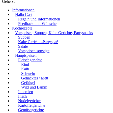
Gehe zu
Informationen
Hallo Gast
Regeln und Informationen
Feedback und Wünsche
Kochrezepte
Vorspeisen, Suppen, Kalte Gerichte, Partysnacks
Suppen
Kalte Gerichte-Partyspaß
Salate
Vorspeisen sonstige
Hauptspeisen
Fleischgerichte
Rind
Kalb
Schwein
Gehacktes / Mett
Geflügel
Wild und Lamm
Innereien
Fisch
Nudelgerichte
Kartoffelgerichte
Gemüsegerichte