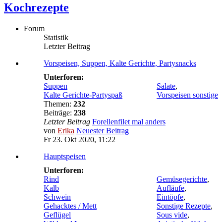
Kochrezepte
Forum
Statistik
Letzter Beitrag
Vorspeisen, Suppen, Kalte Gerichte, Partysnacks
Unterforen:
Suppen
Salate
,
Kalte Gerichte-Partyspaß
Vorspeisen sonstige
Themen:
232
Beiträge:
238
Letzter Beitrag
Forellenfilet mal anders
von
Erika
Neuester Beitrag
Fr 23. Okt 2020, 11:22
Hauptspeisen
Unterforen:
Rind
Gemüsegerichte
,
Kalb
Aufläufe
,
Schwein
Eintöpfe
,
Gehacktes / Mett
Sonstige Rezepte
,
Geflügel
Sous vide
,