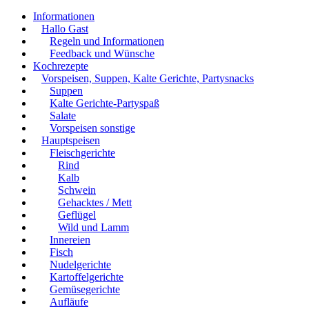
Informationen
Hallo Gast
Regeln und Informationen
Feedback und Wünsche
Kochrezepte
Vorspeisen, Suppen, Kalte Gerichte, Partysnacks
Suppen
Kalte Gerichte-Partyspaß
Salate
Vorspeisen sonstige
Hauptspeisen
Fleischgerichte
Rind
Kalb
Schwein
Gehacktes / Mett
Geflügel
Wild und Lamm
Innereien
Fisch
Nudelgerichte
Kartoffelgerichte
Gemüsegerichte
Aufläufe