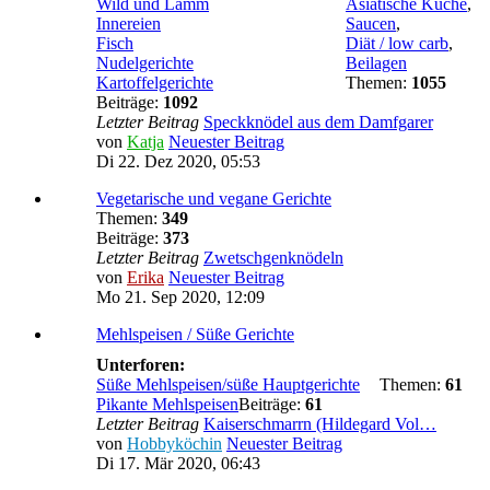
Wild und Lamm
Asiatische Küche
,
Innereien
Saucen
,
Fisch
Diät / low carb
,
Nudelgerichte
Beilagen
Kartoffelgerichte
Themen:
1055
Beiträge:
1092
Letzter Beitrag
Speckknödel aus dem Damfgarer
von
Katja
Neuester Beitrag
Di 22. Dez 2020, 05:53
Vegetarische und vegane Gerichte
Themen:
349
Beiträge:
373
Letzter Beitrag
Zwetschgenknödeln
von
Erika
Neuester Beitrag
Mo 21. Sep 2020, 12:09
Mehlspeisen / Süße Gerichte
Unterforen:
Süße Mehlspeisen/süße Hauptgerichte
Themen:
61
Pikante Mehlspeisen
Beiträge:
61
Letzter Beitrag
Kaiserschmarrn (Hildegard Vol…
von
Hobbyköchin
Neuester Beitrag
Di 17. Mär 2020, 06:43