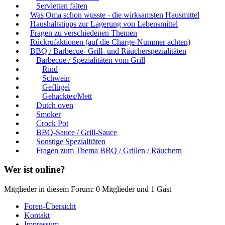
Servietten falten
Was Oma schon wusste - die wirksamsten Hausmittel
Haushaltstipps zur Lagerung von Lebensmittel
Fragen zu verschiedenen Themen
Rückrufaktionen (auf die Charge-Nummer achten)
BBQ / Barbecue- Grill- und Räucherspezialitäten
Barbecue / Spezialitäten vom Grill
Rind
Schwein
Geflügel
Gehacktes/Mett
Dutch oven
Smoker
Crock Pot
BBQ-Sauce / Grill-Sauce
Sonstige Spezialitäten
Fragen zum Thema BBQ / Grillen / Räuchern
Wer ist online?
Mitglieder in diesem Forum: 0 Mitglieder und 1 Gast
Foren-Übersicht
Kontakt
Impressum