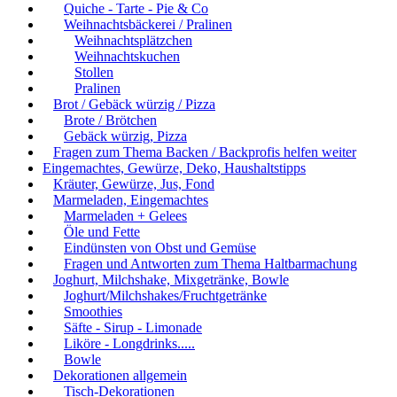
Quiche - Tarte - Pie & Co
Weihnachtsbäckerei / Pralinen
Weihnachtsplätzchen
Weihnachtskuchen
Stollen
Pralinen
Brot / Gebäck würzig / Pizza
Brote / Brötchen
Gebäck würzig, Pizza
Fragen zum Thema Backen / Backprofis helfen weiter
Eingemachtes, Gewürze, Deko, Haushaltstipps
Kräuter, Gewürze, Jus, Fond
Marmeladen, Eingemachtes
Marmeladen + Gelees
Öle und Fette
Eindünsten von Obst und Gemüse
Fragen und Antworten zum Thema Haltbarmachung
Joghurt, Milchshake, Mixgetränke, Bowle
Joghurt/Milchshakes/Fruchtgetränke
Smoothies
Säfte - Sirup - Limonade
Liköre - Longdrinks.....
Bowle
Dekorationen allgemein
Tisch-Dekorationen