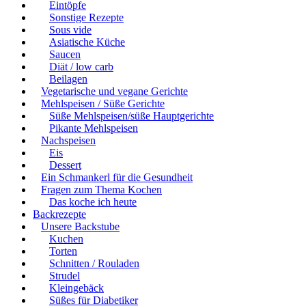
Eintöpfe
Sonstige Rezepte
Sous vide
Asiatische Küche
Saucen
Diät / low carb
Beilagen
Vegetarische und vegane Gerichte
Mehlspeisen / Süße Gerichte
Süße Mehlspeisen/süße Hauptgerichte
Pikante Mehlspeisen
Nachspeisen
Eis
Dessert
Ein Schmankerl für die Gesundheit
Fragen zum Thema Kochen
Das koche ich heute
Backrezepte
Unsere Backstube
Kuchen
Torten
Schnitten / Rouladen
Strudel
Kleingebäck
Süßes für Diabetiker