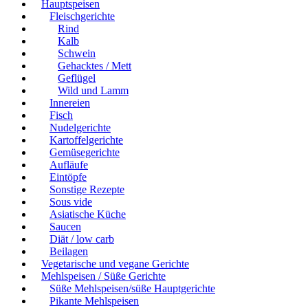
Hauptspeisen
Fleischgerichte
Rind
Kalb
Schwein
Gehacktes / Mett
Geflügel
Wild und Lamm
Innereien
Fisch
Nudelgerichte
Kartoffelgerichte
Gemüsegerichte
Aufläufe
Eintöpfe
Sonstige Rezepte
Sous vide
Asiatische Küche
Saucen
Diät / low carb
Beilagen
Vegetarische und vegane Gerichte
Mehlspeisen / Süße Gerichte
Süße Mehlspeisen/süße Hauptgerichte
Pikante Mehlspeisen