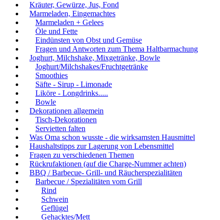
Kräuter, Gewürze, Jus, Fond
Marmeladen, Eingemachtes
Marmeladen + Gelees
Öle und Fette
Eindünsten von Obst und Gemüse
Fragen und Antworten zum Thema Haltbarmachung
Joghurt, Milchshake, Mixgetränke, Bowle
Joghurt/Milchshakes/Fruchtgetränke
Smoothies
Säfte - Sirup - Limonade
Liköre - Longdrinks.....
Bowle
Dekorationen allgemein
Tisch-Dekorationen
Servietten falten
Was Oma schon wusste - die wirksamsten Hausmittel
Haushaltstipps zur Lagerung von Lebensmittel
Fragen zu verschiedenen Themen
Rückrufaktionen (auf die Charge-Nummer achten)
BBQ / Barbecue- Grill- und Räucherspezialitäten
Barbecue / Spezialitäten vom Grill
Rind
Schwein
Geflügel
Gehacktes/Mett