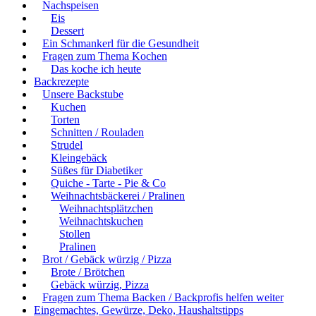
Nachspeisen
Eis
Dessert
Ein Schmankerl für die Gesundheit
Fragen zum Thema Kochen
Das koche ich heute
Backrezepte
Unsere Backstube
Kuchen
Torten
Schnitten / Rouladen
Strudel
Kleingebäck
Süßes für Diabetiker
Quiche - Tarte - Pie & Co
Weihnachtsbäckerei / Pralinen
Weihnachtsplätzchen
Weihnachtskuchen
Stollen
Pralinen
Brot / Gebäck würzig / Pizza
Brote / Brötchen
Gebäck würzig, Pizza
Fragen zum Thema Backen / Backprofis helfen weiter
Eingemachtes, Gewürze, Deko, Haushaltstipps