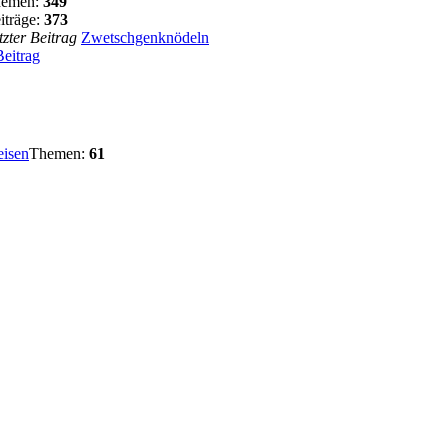
hemen:
349
iträge:
373
tzter Beitrag
Zwetschgenknödeln
Beitrag
eisen
Themen:
61