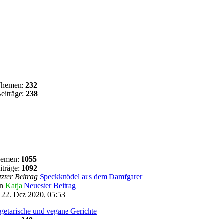
Themen:
232
eiträge:
238
hemen:
1055
iträge:
1092
tzter Beitrag
Speckknödel aus dem Damfgarer
on
Katja
Neuester Beitrag
 22. Dez 2020, 05:53
getarische und vegane Gerichte