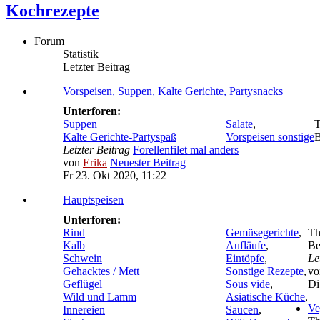
Kochrezepte
Forum
Statistik
Letzter Beitrag
Vorspeisen, Suppen, Kalte Gerichte, Partysnacks
Unterforen:
Suppen
Salate
,
Kalte Gerichte-Partyspaß
Vorspeisen sonstige
B
Letzter Beitrag
Forellenfilet mal anders
von
Erika
Neuester Beitrag
Fr 23. Okt 2020, 11:22
Hauptspeisen
Unterforen:
Rind
Gemüsegerichte
,
T
Kalb
Aufläufe
,
Be
Schwein
Eintöpfe
,
Le
Gehacktes / Mett
Sonstige Rezepte
,
v
Geflügel
Sous vide
,
Di
Wild und Lamm
Asiatische Küche
,
Ve
Innereien
Saucen
,