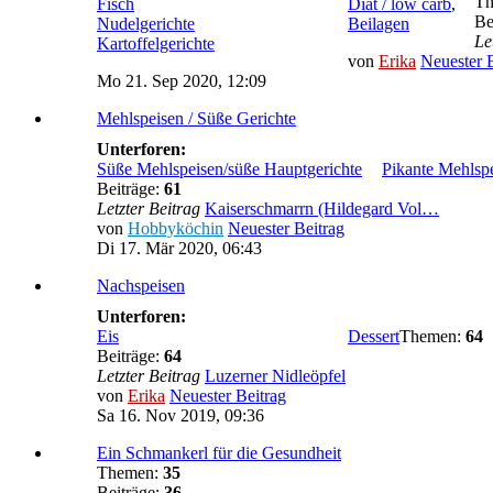
T
Fisch
Diät / low carb
,
Be
Nudelgerichte
Beilagen
Le
Kartoffelgerichte
von
Erika
Neuester 
Mo 21. Sep 2020, 12:09
Mehlspeisen / Süße Gerichte
Unterforen:
Süße Mehlspeisen/süße Hauptgerichte
Pikante Mehlsp
Beiträge:
61
Letzter Beitrag
Kaiserschmarrn (Hildegard Vol…
von
Hobbyköchin
Neuester Beitrag
Di 17. Mär 2020, 06:43
Nachspeisen
Unterforen:
Eis
Dessert
Themen:
64
Beiträge:
64
Letzter Beitrag
Luzerner Nidleöpfel
von
Erika
Neuester Beitrag
Sa 16. Nov 2019, 09:36
Ein Schmankerl für die Gesundheit
Themen:
35
Beiträge:
36