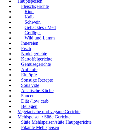
Hauptspeisen
Fleischgerichte
Rind
Kalb
Schwein
Gehacktes / Mett
Geflügel
Wild und Lamm
Innereien
Fisch
Nudelgerichte
Kartoffelgerichte
Gemüsegerichte
Aufläufe
Eintöpfe
Sonstige Rezepte
Sous vide
Asiatische Küche
Saucen
Diät / low carb
Beilagen
Vegetarische und vegane Gerichte
Mehlspeisen / Süße Gerichte
Süße Mehlspeisen/süße Hauptgerichte
Pikante Mehlspeisen