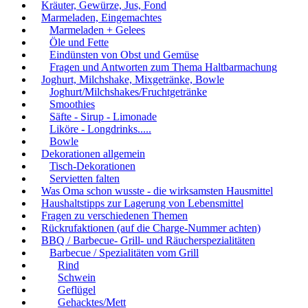
Kräuter, Gewürze, Jus, Fond
Marmeladen, Eingemachtes
Marmeladen + Gelees
Öle und Fette
Eindünsten von Obst und Gemüse
Fragen und Antworten zum Thema Haltbarmachung
Joghurt, Milchshake, Mixgetränke, Bowle
Joghurt/Milchshakes/Fruchtgetränke
Smoothies
Säfte - Sirup - Limonade
Liköre - Longdrinks.....
Bowle
Dekorationen allgemein
Tisch-Dekorationen
Servietten falten
Was Oma schon wusste - die wirksamsten Hausmittel
Haushaltstipps zur Lagerung von Lebensmittel
Fragen zu verschiedenen Themen
Rückrufaktionen (auf die Charge-Nummer achten)
BBQ / Barbecue- Grill- und Räucherspezialitäten
Barbecue / Spezialitäten vom Grill
Rind
Schwein
Geflügel
Gehacktes/Mett