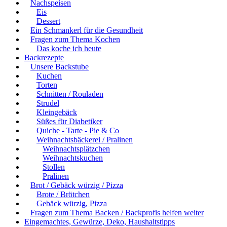
Nachspeisen
Eis
Dessert
Ein Schmankerl für die Gesundheit
Fragen zum Thema Kochen
Das koche ich heute
Backrezepte
Unsere Backstube
Kuchen
Torten
Schnitten / Rouladen
Strudel
Kleingebäck
Süßes für Diabetiker
Quiche - Tarte - Pie & Co
Weihnachtsbäckerei / Pralinen
Weihnachtsplätzchen
Weihnachtskuchen
Stollen
Pralinen
Brot / Gebäck würzig / Pizza
Brote / Brötchen
Gebäck würzig, Pizza
Fragen zum Thema Backen / Backprofis helfen weiter
Eingemachtes, Gewürze, Deko, Haushaltstipps