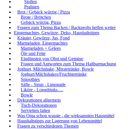
Stollen
Pralinen
Brot / Gebäck würzig / Pizza
Brote / Brötchen
Gebäck würzig, Pizza
Fragen zum Thema Backen / Backprofis helfen weiter
Eingemachtes, Gewürze, Deko, Haushaltstipps
Kräuter, Gewürze, Jus, Fond
Marmeladen, Eingemachtes
Marmeladen + Gelees
Öle und Fette
Eindünsten von Obst und Gemüse
Fragen und Antworten zum Thema Haltbarmachung
Joghurt, Milchshake, Mixgetränke, Bowle
Joghurt/Milchshakes/Fruchtgetränke
Smoothies
Säfte - Sirup - Limonade
Liköre - Longdrinks.....
Bowle
Dekorationen allgemein
Tisch-Dekorationen
Servietten falten
Was Oma schon wusste - die wirksamsten Hausmittel
Haushaltstipps zur Lagerung von Lebensmittel
Fragen zu verschiedenen Themen