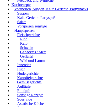
Feedback und Wünsche
Kochrezepte
Vorspeisen, Suppen, Kalte Gerichte, Partysnacks
Suppen
Kalte Gerichte-Partyspaß
Salate
Vorspeisen sonstige
Hauptspeisen
Fleischgerichte
Rind
Kalb
Schwein
Gehacktes / Mett
Geflügel
Wild und Lamm
Innereien
Fisch
Nudelgerichte
Kartoffelgerichte
Gemüsegerichte
Aufläufe
Eintöpfe
Sonstige Rezepte
Sous vide
Asiatische Küche