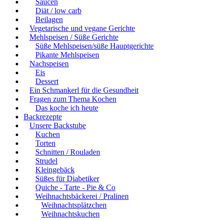
Saucen
Diät / low carb
Beilagen
Vegetarische und vegane Gerichte
Mehlspeisen / Süße Gerichte
Süße Mehlspeisen/süße Hauptgerichte
Pikante Mehlspeisen
Nachspeisen
Eis
Dessert
Ein Schmankerl für die Gesundheit
Fragen zum Thema Kochen
Das koche ich heute
Backrezepte
Unsere Backstube
Kuchen
Torten
Schnitten / Rouladen
Strudel
Kleingebäck
Süßes für Diabetiker
Quiche - Tarte - Pie & Co
Weihnachtsbäckerei / Pralinen
Weihnachtsplätzchen
Weihnachtskuchen