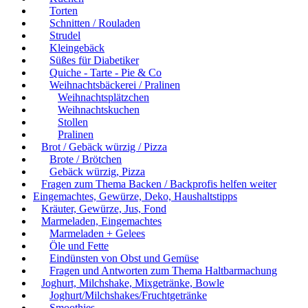
Torten
Schnitten / Rouladen
Strudel
Kleingebäck
Süßes für Diabetiker
Quiche - Tarte - Pie & Co
Weihnachtsbäckerei / Pralinen
Weihnachtsplätzchen
Weihnachtskuchen
Stollen
Pralinen
Brot / Gebäck würzig / Pizza
Brote / Brötchen
Gebäck würzig, Pizza
Fragen zum Thema Backen / Backprofis helfen weiter
Eingemachtes, Gewürze, Deko, Haushaltstipps
Kräuter, Gewürze, Jus, Fond
Marmeladen, Eingemachtes
Marmeladen + Gelees
Öle und Fette
Eindünsten von Obst und Gemüse
Fragen und Antworten zum Thema Haltbarmachung
Joghurt, Milchshake, Mixgetränke, Bowle
Joghurt/Milchshakes/Fruchtgetränke
Smoothies