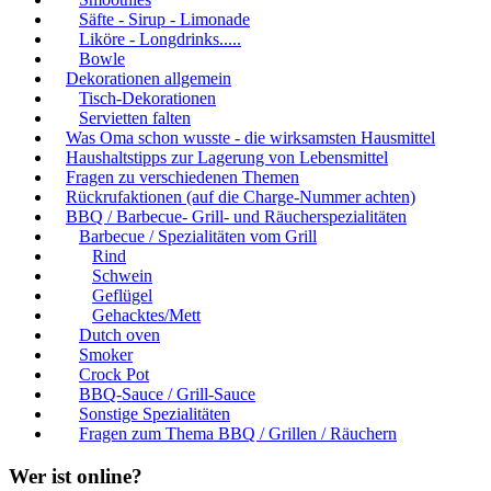
Säfte - Sirup - Limonade
Liköre - Longdrinks.....
Bowle
Dekorationen allgemein
Tisch-Dekorationen
Servietten falten
Was Oma schon wusste - die wirksamsten Hausmittel
Haushaltstipps zur Lagerung von Lebensmittel
Fragen zu verschiedenen Themen
Rückrufaktionen (auf die Charge-Nummer achten)
BBQ / Barbecue- Grill- und Räucherspezialitäten
Barbecue / Spezialitäten vom Grill
Rind
Schwein
Geflügel
Gehacktes/Mett
Dutch oven
Smoker
Crock Pot
BBQ-Sauce / Grill-Sauce
Sonstige Spezialitäten
Fragen zum Thema BBQ / Grillen / Räuchern
Wer ist online?