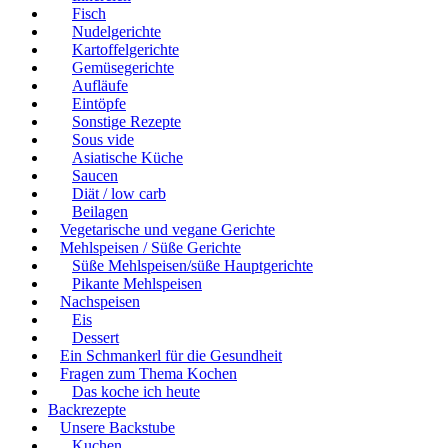
Fisch
Nudelgerichte
Kartoffelgerichte
Gemüsegerichte
Aufläufe
Eintöpfe
Sonstige Rezepte
Sous vide
Asiatische Küche
Saucen
Diät / low carb
Beilagen
Vegetarische und vegane Gerichte
Mehlspeisen / Süße Gerichte
Süße Mehlspeisen/süße Hauptgerichte
Pikante Mehlspeisen
Nachspeisen
Eis
Dessert
Ein Schmankerl für die Gesundheit
Fragen zum Thema Kochen
Das koche ich heute
Backrezepte
Unsere Backstube
Kuchen