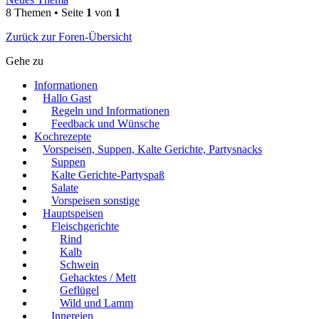
8 Themen • Seite
1
von
1
Zurück zur Foren-Übersicht
Gehe zu
Informationen
Hallo Gast
Regeln und Informationen
Feedback und Wünsche
Kochrezepte
Vorspeisen, Suppen, Kalte Gerichte, Partysnacks
Suppen
Kalte Gerichte-Partyspaß
Salate
Vorspeisen sonstige
Hauptspeisen
Fleischgerichte
Rind
Kalb
Schwein
Gehacktes / Mett
Geflügel
Wild und Lamm
Innereien