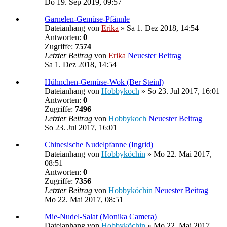
Do 19. Sep 2019, 09:57
Garnelen-Gemüse-Pfännle
Dateianhang
von
Erika
» Sa 1. Dez 2018, 14:54
Antworten:
0
Zugriffe:
7574
Letzter Beitrag
von
Erika
Neuester Beitrag
Sa 1. Dez 2018, 14:54
Hühnchen-Gemüse-Wok (Ber Steinl)
Dateianhang
von
Hobbykoch
» So 23. Jul 2017, 16:01
Antworten:
0
Zugriffe:
7496
Letzter Beitrag
von
Hobbykoch
Neuester Beitrag
So 23. Jul 2017, 16:01
Chinesische Nudelpfanne (Ingrid)
Dateianhang
von
Hobbyköchin
» Mo 22. Mai 2017,
08:51
Antworten:
0
Zugriffe:
7356
Letzter Beitrag
von
Hobbyköchin
Neuester Beitrag
Mo 22. Mai 2017, 08:51
Mie-Nudel-Salat (Monika Camera)
Dateianhang
von
Hobbyköchin
» Mo 22. Mai 2017,