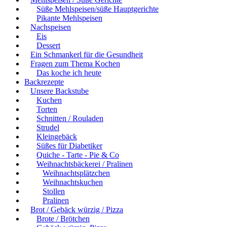
Süße Mehlspeisen/süße Hauptgerichte
Pikante Mehlspeisen
Nachspeisen
Eis
Dessert
Ein Schmankerl für die Gesundheit
Fragen zum Thema Kochen
Das koche ich heute
Backrezepte
Unsere Backstube
Kuchen
Torten
Schnitten / Rouladen
Strudel
Kleingebäck
Süßes für Diabetiker
Quiche - Tarte - Pie & Co
Weihnachtsbäckerei / Pralinen
Weihnachtsplätzchen
Weihnachtskuchen
Stollen
Pralinen
Brot / Gebäck würzig / Pizza
Brote / Brötchen