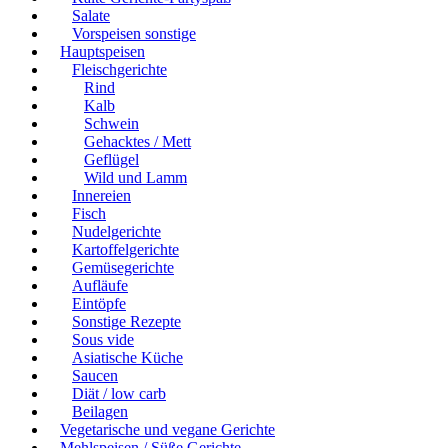
Salate
Vorspeisen sonstige
Hauptspeisen
Fleischgerichte
Rind
Kalb
Schwein
Gehacktes / Mett
Geflügel
Wild und Lamm
Innereien
Fisch
Nudelgerichte
Kartoffelgerichte
Gemüsegerichte
Aufläufe
Eintöpfe
Sonstige Rezepte
Sous vide
Asiatische Küche
Saucen
Diät / low carb
Beilagen
Vegetarische und vegane Gerichte
Mehlspeisen / Süße Gerichte