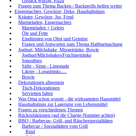
Gebäck würzig, Pizza
Fragen zum Thema Backen / Backprofis helfen weiter
Eingemachtes, Gewürze, Deko, Haushaltstipps
Kräuter, Gewürze, Jus, Fond
Marmeladen, Eingemachtes
Marmeladen + Gelees
Öle und Fette
Eindünsten von Obst und Gemüse
Fragen und Antworten zum Thema Haltbarmachung
Joghurt, Milchshake, Mixgetränke, Bowle
Joghurt/Milchshakes/Fruchtgetränke
Smoothies
Säfte - Sirup - Limonade
Liköre - Longdrinks.....
Bowle
Dekorationen allgemein
Tisch-Dekorationen
Servietten falten
Was Oma schon wusste - die wirksamsten Hausmittel
Haushaltstipps zur Lagerung von Lebensmittel
Fragen zu verschiedenen Themen
Rückrufaktionen (auf die Charge-Nummer achten)
BBQ / Barbecue- Grill- und Räucherspezialitäten
Barbecue / Spezialitäten vom Grill
Rind