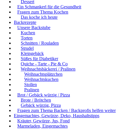
Dessert
Ein Schmankerl für die Gesundheit
Fragen zum Thema Kochen
Das koche ich heute
Backrezepte
Unsere Backstube
Kuchen
Torten
Schnitten / Rouladen
Strudel
Kleingebäck
Süßes für Diabetiker
Quiche - Tarte - Pie & Co
Weihnachtsbäckerei / Pralinen
Weihnachtsplätzchen
Weihnachtskuchen
Stollen
Pralinen
Brot / Gebäck würzig / Pizza
Brote / Brötchen
Gebäck würzig, Pizza
Fragen zum Thema Backen / Backprofis helfen weiter
Eingemachtes, Gewürze, Deko, Haushaltstipps
Kräuter, Gewürze, Jus, Fond
Marmeladen, Eingemachtes