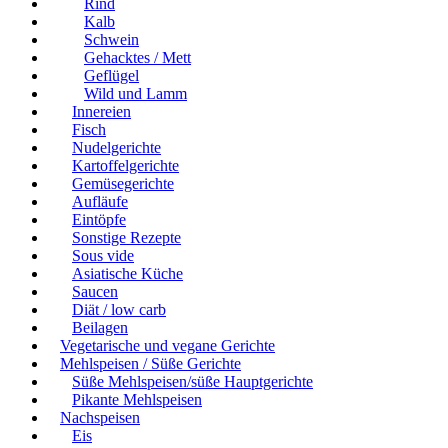
Rind
Kalb
Schwein
Gehacktes / Mett
Geflügel
Wild und Lamm
Innereien
Fisch
Nudelgerichte
Kartoffelgerichte
Gemüsegerichte
Aufläufe
Eintöpfe
Sonstige Rezepte
Sous vide
Asiatische Küche
Saucen
Diät / low carb
Beilagen
Vegetarische und vegane Gerichte
Mehlspeisen / Süße Gerichte
Süße Mehlspeisen/süße Hauptgerichte
Pikante Mehlspeisen
Nachspeisen
Eis