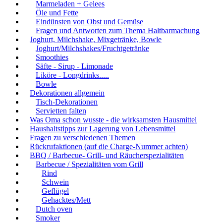
Marmeladen + Gelees
Öle und Fette
Eindünsten von Obst und Gemüse
Fragen und Antworten zum Thema Haltbarmachung
Joghurt, Milchshake, Mixgetränke, Bowle
Joghurt/Milchshakes/Fruchtgetränke
Smoothies
Säfte - Sirup - Limonade
Liköre - Longdrinks.....
Bowle
Dekorationen allgemein
Tisch-Dekorationen
Servietten falten
Was Oma schon wusste - die wirksamsten Hausmittel
Haushaltstipps zur Lagerung von Lebensmittel
Fragen zu verschiedenen Themen
Rückrufaktionen (auf die Charge-Nummer achten)
BBQ / Barbecue- Grill- und Räucherspezialitäten
Barbecue / Spezialitäten vom Grill
Rind
Schwein
Geflügel
Gehacktes/Mett
Dutch oven
Smoker