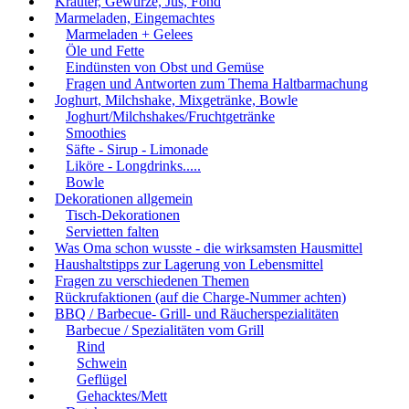
Kräuter, Gewürze, Jus, Fond
Marmeladen, Eingemachtes
Marmeladen + Gelees
Öle und Fette
Eindünsten von Obst und Gemüse
Fragen und Antworten zum Thema Haltbarmachung
Joghurt, Milchshake, Mixgetränke, Bowle
Joghurt/Milchshakes/Fruchtgetränke
Smoothies
Säfte - Sirup - Limonade
Liköre - Longdrinks.....
Bowle
Dekorationen allgemein
Tisch-Dekorationen
Servietten falten
Was Oma schon wusste - die wirksamsten Hausmittel
Haushaltstipps zur Lagerung von Lebensmittel
Fragen zu verschiedenen Themen
Rückrufaktionen (auf die Charge-Nummer achten)
BBQ / Barbecue- Grill- und Räucherspezialitäten
Barbecue / Spezialitäten vom Grill
Rind
Schwein
Geflügel
Gehacktes/Mett