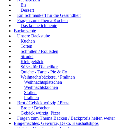
Eis
Dessert
Ein Schmankerl für die Gesundheit
Fragen zum Thema Kochen
Das koche ich heute
Backrezepte
Unsere Backstube
Kuchen
Torten
Schnitten / Rouladen
Strudel
Kleingebäck
Süßes für Diabetiker
Quiche - Tarte - Pie & Co
Weihnachtsbäckerei / Pralinen
Weihnachtsplätzchen
Weihnachtskuchen
Stollen
Pralinen
Brot / Gebäck würzig / Pizza
Brote / Brötchen
Gebäck würzig, Pizza
Fragen zum Thema Backen / Backprofis helfen weiter
Eingemachtes, Gewürze, Deko, Haushaltstipps