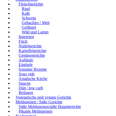
Fleischgerichte
Rind
Kalb
Schwein
Gehacktes / Mett
Geflügel
Wild und Lamm
Innereien
Fisch
Nudelgerichte
Kartoffelgerichte
Gemüsegerichte
Aufläufe
Eintöpfe
Sonstige Rezepte
Sous vide
Asiatische Küche
Saucen
Diät / low carb
Beilagen
Vegetarische und vegane Gerichte
Mehlspeisen / Süße Gerichte
Süße Mehlspeisen/süße Hauptgerichte
Pikante Mehlspeisen
Nachspeisen