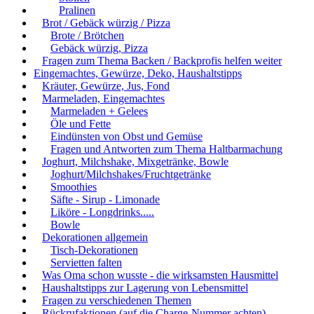
Pralinen
Brot / Gebäck würzig / Pizza
Brote / Brötchen
Gebäck würzig, Pizza
Fragen zum Thema Backen / Backprofis helfen weiter
Eingemachtes, Gewürze, Deko, Haushaltstipps
Kräuter, Gewürze, Jus, Fond
Marmeladen, Eingemachtes
Marmeladen + Gelees
Öle und Fette
Eindünsten von Obst und Gemüse
Fragen und Antworten zum Thema Haltbarmachung
Joghurt, Milchshake, Mixgetränke, Bowle
Joghurt/Milchshakes/Fruchtgetränke
Smoothies
Säfte - Sirup - Limonade
Liköre - Longdrinks.....
Bowle
Dekorationen allgemein
Tisch-Dekorationen
Servietten falten
Was Oma schon wusste - die wirksamsten Hausmittel
Haushaltstipps zur Lagerung von Lebensmittel
Fragen zu verschiedenen Themen
Rückrufaktionen (auf die Charge-Nummer achten)