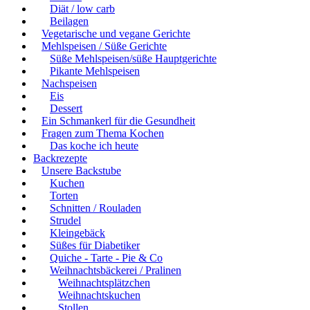
Diät / low carb
Beilagen
Vegetarische und vegane Gerichte
Mehlspeisen / Süße Gerichte
Süße Mehlspeisen/süße Hauptgerichte
Pikante Mehlspeisen
Nachspeisen
Eis
Dessert
Ein Schmankerl für die Gesundheit
Fragen zum Thema Kochen
Das koche ich heute
Backrezepte
Unsere Backstube
Kuchen
Torten
Schnitten / Rouladen
Strudel
Kleingebäck
Süßes für Diabetiker
Quiche - Tarte - Pie & Co
Weihnachtsbäckerei / Pralinen
Weihnachtsplätzchen
Weihnachtskuchen
Stollen