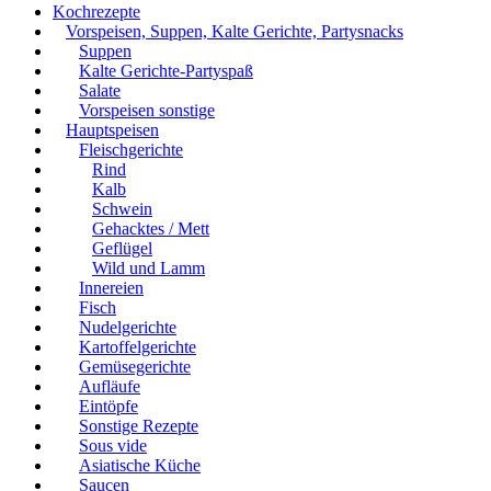
Kochrezepte
Vorspeisen, Suppen, Kalte Gerichte, Partysnacks
Suppen
Kalte Gerichte-Partyspaß
Salate
Vorspeisen sonstige
Hauptspeisen
Fleischgerichte
Rind
Kalb
Schwein
Gehacktes / Mett
Geflügel
Wild und Lamm
Innereien
Fisch
Nudelgerichte
Kartoffelgerichte
Gemüsegerichte
Aufläufe
Eintöpfe
Sonstige Rezepte
Sous vide
Asiatische Küche
Saucen