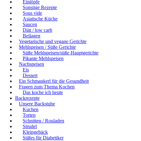
Eintöpfe
Sonstige Rezepte
Sous vide
Asiatische Küche
Saucen
Diät / low carb
Beilagen
Vegetarische und vegane Gerichte
Mehlspeisen / Süße Gerichte
Süße Mehlspeisen/süße Hauptgerichte
Pikante Mehlspeisen
Nachspeisen
Eis
Dessert
Ein Schmankerl für die Gesundheit
Fragen zum Thema Kochen
Das koche ich heute
Backrezepte
Unsere Backstube
Kuchen
Torten
Schnitten / Rouladen
Strudel
Kleingebäck
Süßes für Diabetiker