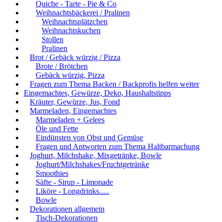
Quiche - Tarte - Pie & Co
Weihnachtsbäckerei / Pralinen
Weihnachtsplätzchen
Weihnachtskuchen
Stollen
Pralinen
Brot / Gebäck würzig / Pizza
Brote / Brötchen
Gebäck würzig, Pizza
Fragen zum Thema Backen / Backprofis helfen weiter
Eingemachtes, Gewürze, Deko, Haushaltstipps
Kräuter, Gewürze, Jus, Fond
Marmeladen, Eingemachtes
Marmeladen + Gelees
Öle und Fette
Eindünsten von Obst und Gemüse
Fragen und Antworten zum Thema Haltbarmachung
Joghurt, Milchshake, Mixgetränke, Bowle
Joghurt/Milchshakes/Fruchtgetränke
Smoothies
Säfte - Sirup - Limonade
Liköre - Longdrinks.....
Bowle
Dekorationen allgemein
Tisch-Dekorationen