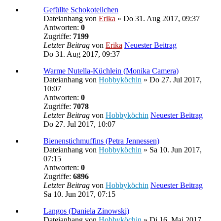
Gefüllte Schokoteilchen
Dateianhang
von
Erika
» Do 31. Aug 2017, 09:37
Antworten:
0
Zugriffe:
7199
Letzter Beitrag
von
Erika
Neuester Beitrag
Do 31. Aug 2017, 09:37
Warme Nutella-Küchlein (Monika Camera)
Dateianhang
von
Hobbyköchin
» Do 27. Jul 2017,
10:07
Antworten:
0
Zugriffe:
7078
Letzter Beitrag
von
Hobbyköchin
Neuester Beitrag
Do 27. Jul 2017, 10:07
Bienenstichmuffins (Petra Jennessen)
Dateianhang
von
Hobbyköchin
» Sa 10. Jun 2017,
07:15
Antworten:
0
Zugriffe:
6896
Letzter Beitrag
von
Hobbyköchin
Neuester Beitrag
Sa 10. Jun 2017, 07:15
Langos (Daniela Zinowski)
Dateianhang
von
Hobbyköchin
» Di 16. Mai 2017,