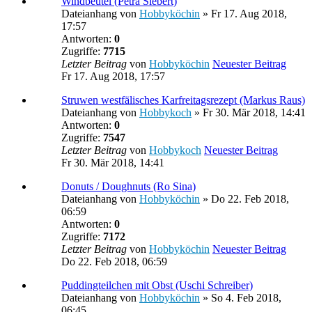
Windbeutel (Petra Siebert)
Dateianhang
von
Hobbyköchin
» Fr 17. Aug 2018,
17:57
Antworten:
0
Zugriffe:
7715
Letzter Beitrag
von
Hobbyköchin
Neuester Beitrag
Fr 17. Aug 2018, 17:57
Struwen westfälisches Karfreitagsrezept (Markus Raus)
Dateianhang
von
Hobbykoch
» Fr 30. Mär 2018, 14:41
Antworten:
0
Zugriffe:
7547
Letzter Beitrag
von
Hobbykoch
Neuester Beitrag
Fr 30. Mär 2018, 14:41
Donuts / Doughnuts (Ro Sina)
Dateianhang
von
Hobbyköchin
» Do 22. Feb 2018,
06:59
Antworten:
0
Zugriffe:
7172
Letzter Beitrag
von
Hobbyköchin
Neuester Beitrag
Do 22. Feb 2018, 06:59
Puddingteilchen mit Obst (Uschi Schreiber)
Dateianhang
von
Hobbyköchin
» So 4. Feb 2018,
06:45