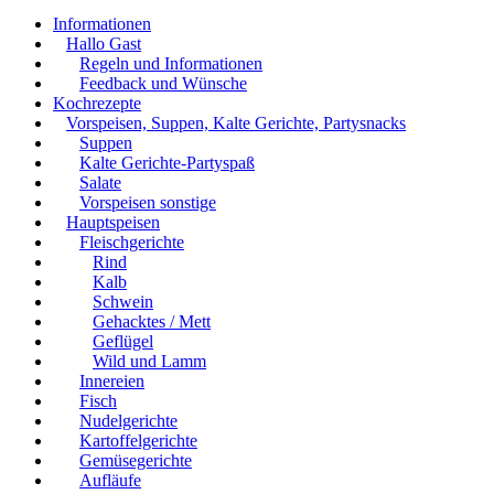
Informationen
Hallo Gast
Regeln und Informationen
Feedback und Wünsche
Kochrezepte
Vorspeisen, Suppen, Kalte Gerichte, Partysnacks
Suppen
Kalte Gerichte-Partyspaß
Salate
Vorspeisen sonstige
Hauptspeisen
Fleischgerichte
Rind
Kalb
Schwein
Gehacktes / Mett
Geflügel
Wild und Lamm
Innereien
Fisch
Nudelgerichte
Kartoffelgerichte
Gemüsegerichte
Aufläufe