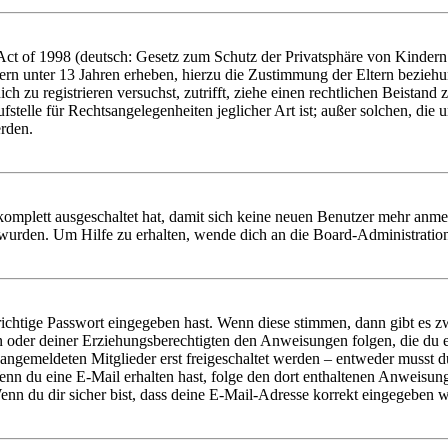
t of 1998 (deutsch: Gesetz zum Schutz der Privatsphäre von Kindern i
ern unter 13 Jahren erheben, hierzu die Zustimmung der Eltern bezieh
dich zu registrieren versuchst, zutrifft, ziehe einen rechtlichen Beista
stelle für Rechtsangelegenheiten jeglicher Art ist; außer solchen, die
erden.
 komplett ausgeschaltet hat, damit sich keine neuen Benutzer mehr anm
 wurden. Um Hilfe zu erhalten, wende dich an die Board-Administratio
richtige Passwort eingegeben hast. Wenn diese stimmen, dann gibt es
ern oder deiner Erziehungsberechtigten den Anweisungen folgen, die du e
 angemeldeten Mitglieder erst freigeschaltet werden – entweder musst du
. Wenn du eine E-Mail erhalten hast, folge den dort enthaltenen Anweis
nn du dir sicher bist, dass deine E-Mail-Adresse korrekt eingegeben w