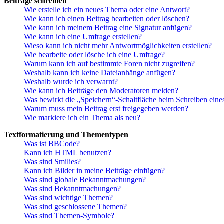
Beiträge schreiben
Wie erstelle ich ein neues Thema oder eine Antwort?
Wie kann ich einen Beitrag bearbeiten oder löschen?
Wie kann ich meinem Beitrag eine Signatur anfügen?
Wie kann ich eine Umfrage erstellen?
Wieso kann ich nicht mehr Antwortmöglichkeiten erstellen?
Wie bearbeite oder lösche ich eine Umfrage?
Warum kann ich auf bestimmte Foren nicht zugreifen?
Weshalb kann ich keine Dateianhänge anfügen?
Weshalb wurde ich verwarnt?
Wie kann ich Beiträge den Moderatoren melden?
Was bewirkt die „Speichern“-Schaltfläche beim Schreiben eine
Warum muss mein Beitrag erst freigegeben werden?
Wie markiere ich ein Thema als neu?
Textformatierung und Thementypen
Was ist BBCode?
Kann ich HTML benutzen?
Was sind Smilies?
Kann ich Bilder in meine Beiträge einfügen?
Was sind globale Bekanntmachungen?
Was sind Bekanntmachungen?
Was sind wichtige Themen?
Was sind geschlossene Themen?
Was sind Themen-Symbole?