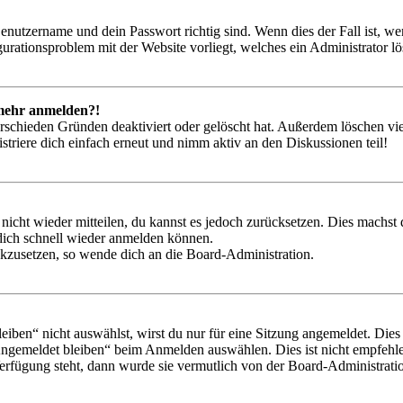
Benutzername und dein Passwort richtig sind. Wenn dies der Fall ist, w
igurationsproblem mit der Website vorliegt, welches ein Administrator l
t mehr anmelden?!
rschieden Gründen deaktiviert oder gelöscht hat. Außerdem löschen vie
triere dich einfach erneut und nimm aktiv an den Diskussionen teil!
 nicht wieder mitteilen, du kannst es jedoch zurücksetzen. Dies machs
 dich schnell wieder anmelden können.
ückzusetzen, so wende dich an die Board-Administration.
en“ nicht auswählst, wirst du nur für eine Sitzung angemeldet. Dies
Angemeldet bleiben“ beim Anmelden auswählen. Dies ist nicht empfehle
Verfügung steht, dann wurde sie vermutlich von der Board-Administratio