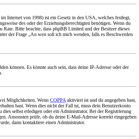
m Internet von 1998) ist ein Gesetz in den USA, welches festlegt,
ungsweise des oder der Erziehungsberechtigten benötigen. Wenn du
nd zu Rate. Bitte beachte, dass phpBB Limited und der Besitzer dieses
 unter der Frage „An wen soll ich mich wenden, falls es Beschwerden
elden können. Es könnte auch sein, dass deine IP-Adresse oder der
n.
 zwei Möglichkeiten. Wenn
COPPA
aktiviert ist und du angegeben hast,
rhalten hast. Wenn dies nicht der Fall ist, muss dein Benutzerkonto
 dies selbst erledigen oder ein Administrator. Bei der Registrierung
ungen. Ansonsten prüfe, ob du deine E-Mail-Adresse korrekt eingegeben
urde, dann kontaktiere einen Administrator.