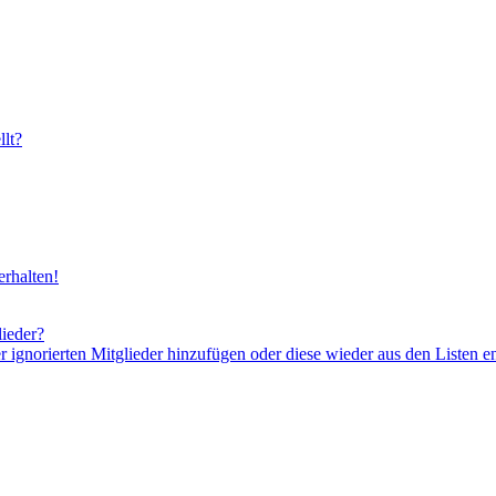
lt?
rhalten!
lieder?
er ignorierten Mitglieder hinzufügen oder diese wieder aus den Listen e